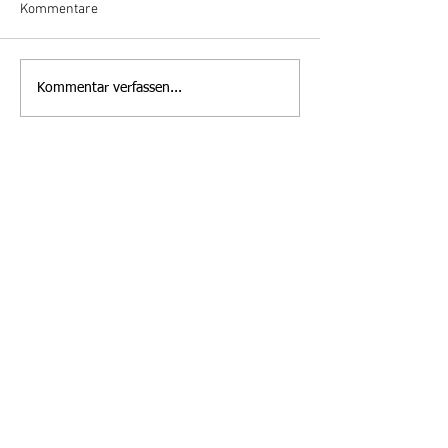
Kommentare
Mitteilung des
Ferienprogramm
Kommentar verfassen...
Abfallwirtschaftszentrums
Mähring
Steinmühle
Fragen?
Wenn Sie Fragen haben oder weitere
Infos möchten dann kontaktieren Sie uns
einfach! Wir helfen Ihnen gerne weiter.
Kontakt
Großkonreuth 24
95695 Mähring
09639 9140 - 10
poststelle@maehring.de