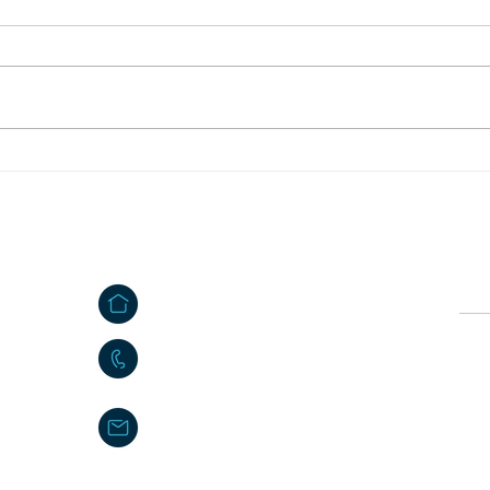
Mitteilung des
Feri
Abfallwirtschaftszentrums
Mähr
Steinmühle
Kontakt
Ö
e
Großkonreuth 24
Vor
e
95695 Mähring
09639 9140 - 10
Nac
poststelle@maehring.de