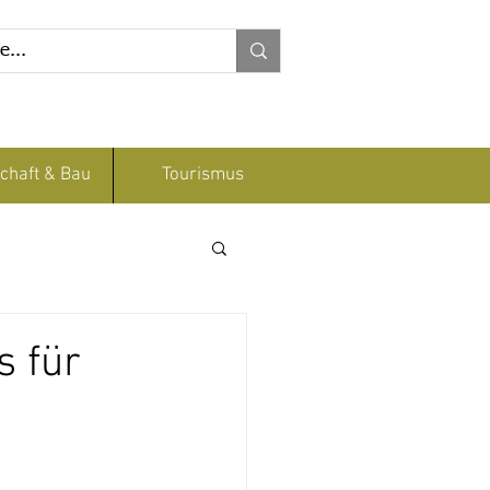
chaft & Bau
Tourismus
s für