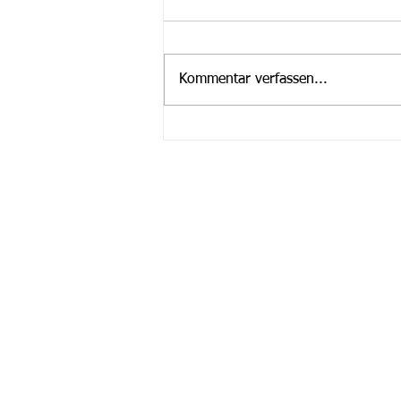
Kommentar verfassen...
Stellenausschreibung
Fragen?
Wenn Sie Fragen haben oder weiter
Infos möchten dann kontaktieren Si
uns einfach! Wir helfen Ihnen gerne
weiter.