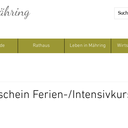
ähring
de
Rathaus
Leben in Mähring
Wirts
schein Ferien-/Intensivkur