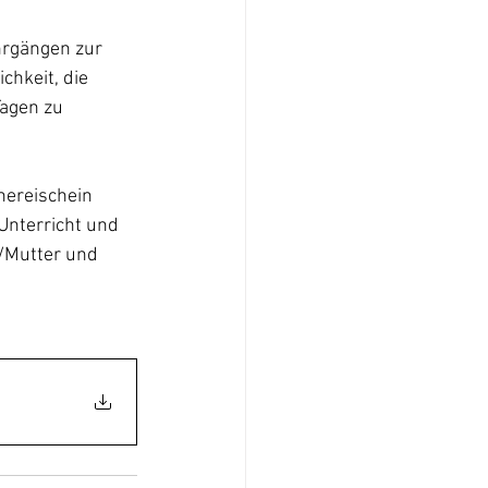
hrgängen zur 
chkeit, die 
agen zu 
hereischein 
Unterricht und 
r/Mutter und 