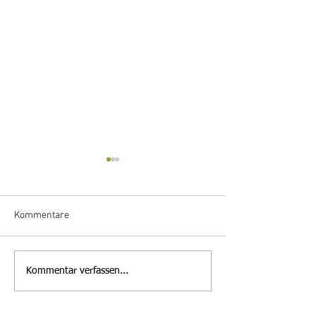
Kommentare
Halbzeit im Mikr
Ferienprogramm Markt
Kommentar verfassen...
Mähring