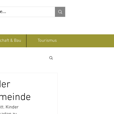
chaft & Bau
Tourismus
der
emeinde
t. Kinder 