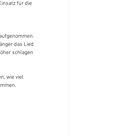
insatz für die 
d aufgenommen. 
änger das Lied 
höher schlagen 
, wie viel 
ommen. 