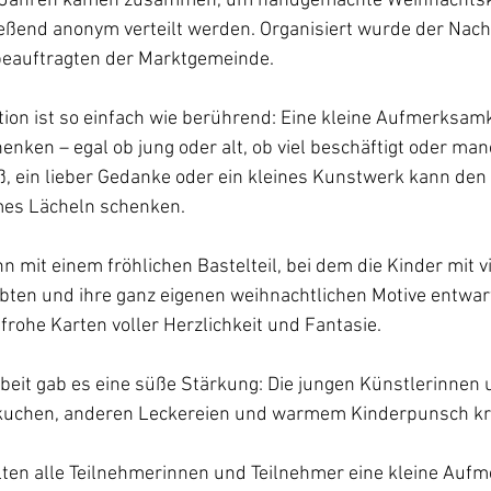
lf Jahren kamen zusammen, um handgemachte Weihnachtsk
ießend anonym verteilt werden.
Organisiert wurde der Nach
beauftragten der Marktgemeinde.
ktion ist so einfach wie berührend: Eine kleine Aufmerksam
ken – egal ob jung oder alt, ob viel beschäftigt oder manc
, ein lieber Gedanke oder ein kleines Kunstwerk kann den A
es Lächeln schenken.
 mit einem fröhlichen Bastelteil, bei dem die Kinder mit v
ebten und ihre ganz eigenen weihnachtlichen Motive entwar
rohe Karten voller Herzlichkeit und Fantasie.
beit gab es eine süße Stärkung: Die jungen Künstlerinnen 
kuchen, anderen Leckereien und warmem Kinderpunsch krä
ten alle Teilnehmerinnen und Teilnehmer eine kleine Aufm