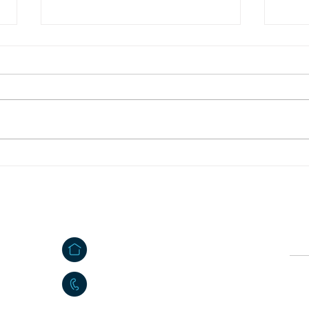
Mitteilung des
Feri
Abfallwirtschaftszentrums
Mähr
Steinmühle
Kontakt
Ö
e
Großkonreuth 24
Vor
e
95695 Mähring
09639 9140 - 10
Nac