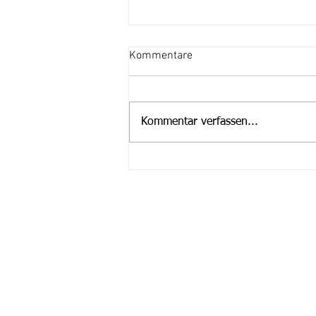
Kommentare
Kommentar verfassen...
Stellenausschreibung
Fragen?
Wenn Sie Fragen haben oder weiter
Infos möchten dann kontaktieren Si
uns einfach! Wir helfen Ihnen gerne
weiter.