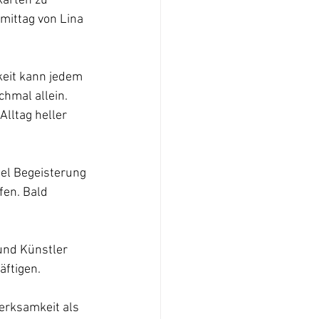
arten zu 
mittag von Lina 
keit kann jedem 
hmal allein. 
lltag heller 
iel Begeisterung 
fen. Bald 
und Künstler 
ftigen.
erksamkeit als 