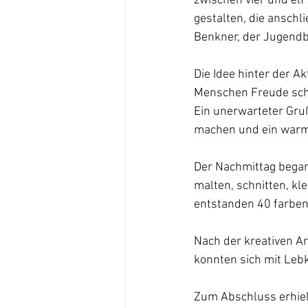
zwischen vier und e
gestalten, die anschl
Benkner, der Jugend
Die Idee hinter der A
Menschen Freude schen
Ein unerwarteter Gruß
machen und ein warm
Der Nachmittag begann
malten, schnitten, kl
entstanden 40 farbenf
Nach der kreativen Ar
konnten sich mit Leb
Zum Abschluss erhiel