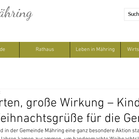
ähring
de
Rathaus
Leben in Mähring
Wirts
t
rten, große Wirkung – Kin
eihnachtsgrüße für die G
nd in der Gemeinde Mähring eine ganz besondere Aktion stat