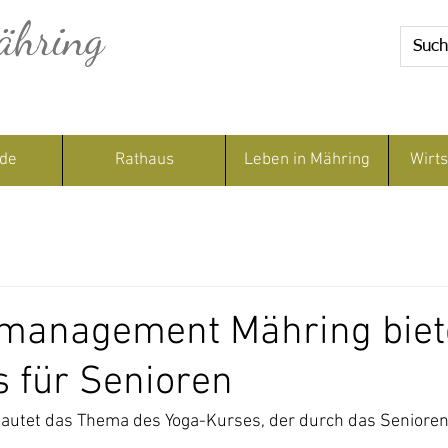
ähring
de
Rathaus
Leben in Mähring
Wirts
smanagement Mähring biet
 für Senioren
 lautet das Thema des Yoga-Kurses, der durch das Seniore