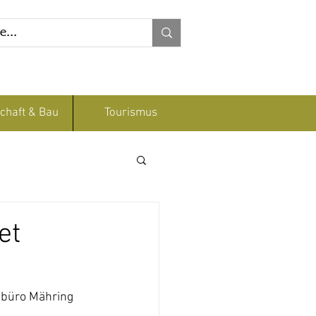
chaft & Bau
Tourismus
et
nbüro Mähring 