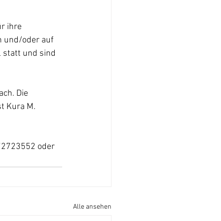
r ihre 
 und/oder auf 
statt und sind 
ch. Die 
t Kura M. 
/72723552 oder 
Alle ansehen