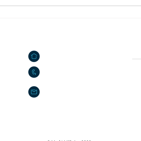
Mitteilung des
Feri
Abfallwirtschaftszentrums
Mähr
Steinmühle
Kontakt
Ö
e
Großkonreuth 24
Vor
e
95695 Mähring
09639 9140 - 10
Nac
poststelle@maehring.de
Impressum
|
Datenschutzerklärung
|
Kontakt