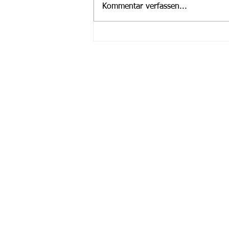
Kommentar verfassen...
Mitteilung des
Abfallwirtschaftszentrums
Steinmühle
Fragen?
Wenn Sie Fragen haben oder weiter
Infos möchten dann kontaktieren Si
uns einfach! Wir helfen Ihnen gerne
weiter.