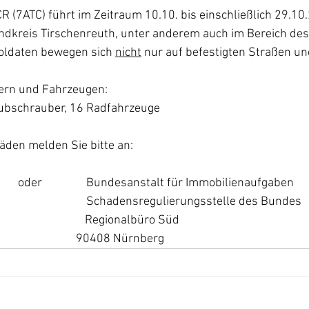
CR (7ATC) führt im Zeitraum 10.10. bis einschließlich 29.10.
dkreis Tirschenreuth, unter anderem auch im Bereich des
Soldaten bewegen sich 
nicht
 nur auf befestigten Straßen u
ern und Fahrzeugen: 
Hubschrauber, 16 Radfahrzeuge
den melden Sie bitte an:
         oder                Bundesanstalt für Immobilienaufgaben
                              Schadensregulierungsstelle des Bundes
                            Regionalbüro Süd
                                                                     90408 Nürnberg