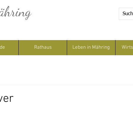
ähring
de
Rathaus
Leben in Mähring
Wirts
ver