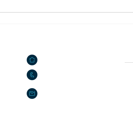
Halb
Ferienprogramm Markt
Mähring
Kontakt
Ö
e
Großkonreuth 24
Vor
e
95695 Mähring
09639 9140 - 10
Nac
poststelle@maehring.de
Impressum
|
Datenschutzerklärung
|
Kontakt