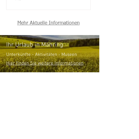
Mehr Aktuelle Informationen
Ihr Urlaub in Mähring
Unterkünfte - Aktivitäten - Museen
Hier finden Sie weitere Informationen
Fragen?
Wenn Sie Fragen haben oder weitere
Infos möchten dann kontaktieren Sie uns
einfach! Wir helfen Ihnen gerne weiter.
Kontakt
Großkonreuth 24
95695 Mähring