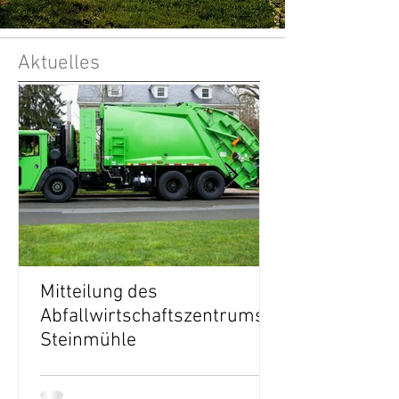
Aktuelles
Mitteilung des
Ferienprogra
Abfallwirtschaftszentrums
Mähring
Steinmühle