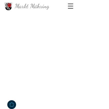
Markt Mähring
Fragen?
Wenn Sie Fragen haben oder weitere
Infos möchten dann kontaktieren Sie uns
einfach! Wir helfen Ihnen gerne weiter.
Kontakt
Großkonreuth 24
95695 Mähring