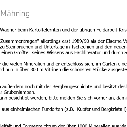
 Mähring
 Wagner beim Kartoffelernten und der übrigen Feldarbeit Kris
Zusammentragen" allerdings erst 1989/90 als der Eiserne Vor
zu Steinbrüchen und Untertage in Tschechien und den neuen
ch einen Großteil seines Wissens aus Fachliteratur und durch
r die vielen Mineralien und er entschloss sich, im Garten ei
nd nun in über 300 m Vitrinen die schönsten Stücke ausgestel
h außerdem noch mit der Bergbaugeschichte und besitzt desh
ter Grubenlampen.
nn besichtigt werden, bitte melden Sie sich vorher an, damit
 aus einheimischen Fundorten (z.B. Kupfer und Bergkristall
ielfalt und Formenreichtum der über 1000 Mineralien aus vie