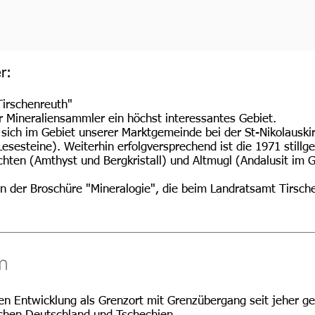
r:
Tirschenreuth"
ür Mineraliensammler ein höchst interessantes Gebiet.
 sich im Gebiet unserer Marktgemeinde bei der St-Nikolauskir
Lesesteine). Weiterhin erfolgversprechend ist die 1971 stillg
ten (Amthyst und Bergkristall) und Altmugl (Andalusit im G
in der Broschüre "Mineralogie", die beim Landratsamt Tirsch
m
chen Entwicklung als Grenzort mit Grenzübergang seit jeher 