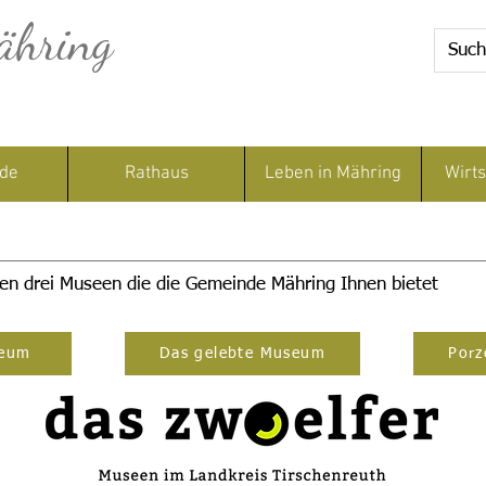
ähring
de
Rathaus
Leben in Mähring
Wirts
den drei Museen die die Gemeinde Mähring Ihnen bietet
seum
Das gelebte Museum
Porz