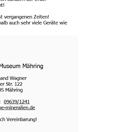
ht!
st vergangenen Zeiten!
alb auch sehr viele Geräte wie
-Museum Mähring
nand Wagner
er Str. 122
95 Mähring
n:
09639/1241
e-mineralien.de
ch Vereinbarung!