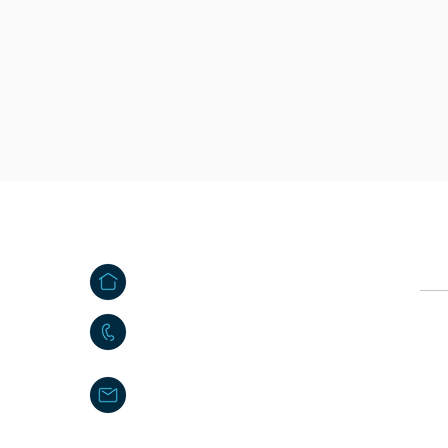
Kontakt
Ö
e
Großkonreuth 24
Vor
e
95695 Mähring
09639 9140 - 10
Nac
poststelle@maehring.de