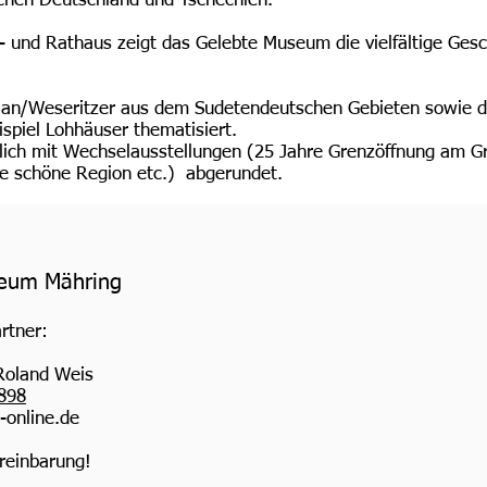
chen Deutschland und Tschechien.
- und Rathaus zeigt das Gelebte Museum die vielfältige Gesc
 Plan/Weseritzer aus dem Sudetendeutschen Gebieten sowie 
ispiel Lohhäuser thematisiert.
lich mit Wechselausstellungen (25 Jahre Grenzöffnung am G
e schöne Region etc.) abgerundet.
seum Mähring
rtner:
Roland Weis
898
-online.de
reinbarung!