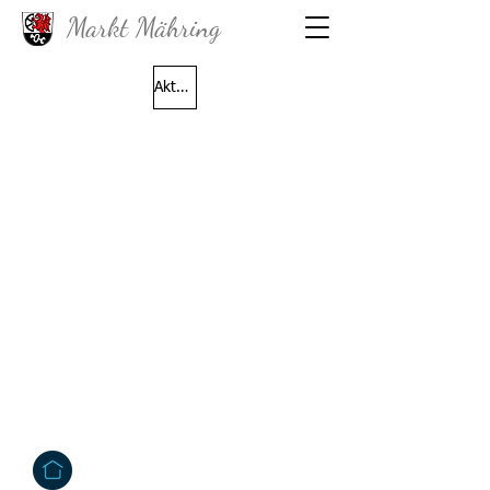
Markt Mähring
Aktuelle Gemeinderatssitzung (29.06.2026) als PDF downloaden
Fragen?
Wenn Sie Fragen haben oder weitere
Infos möchten dann kontaktieren Sie uns
einfach! Wir helfen Ihnen gerne weiter.
Kontakt
Großkonreuth 24
95695 Mähring