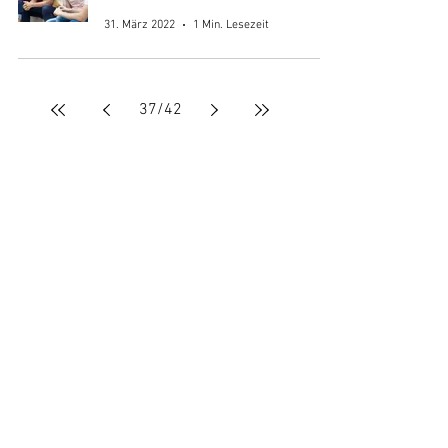
31. März 2022
1 Min. Lesezeit
37
/
42
Fragen?
Wenn Sie Fragen haben oder weitere
Infos möchten dann kontaktieren Sie uns
einfach! Wir helfen Ihnen gerne weiter.
Kontakt
Großkonreuth 24
95695 Mähring
09639 9140 - 10
poststelle@maehring.de