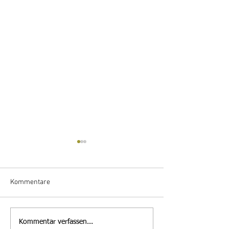
Kommentare
Stellenausschreibung
Mitteilung des
Kommentar verfassen...