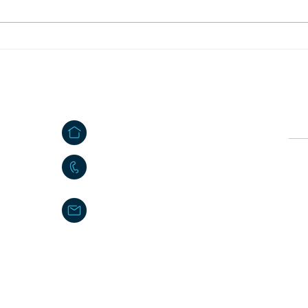
Mitteilung des
Feri
Abfallwirtschaftszentrums
Mähr
Steinmühle
Kontakt
Ö
e
Großkonreuth 24
Vor
e
95695 Mähring
09639 9140 - 10
Nac
poststelle@maehring.de
Impressum
|
Datenschutzerklärung
|
Kontakt