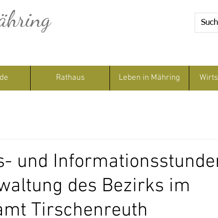
ähring
de
Rathaus
Leben in Mähring
Wirts
- und Informationsstunde
waltung des Bezirks im
amt Tirschenreuth