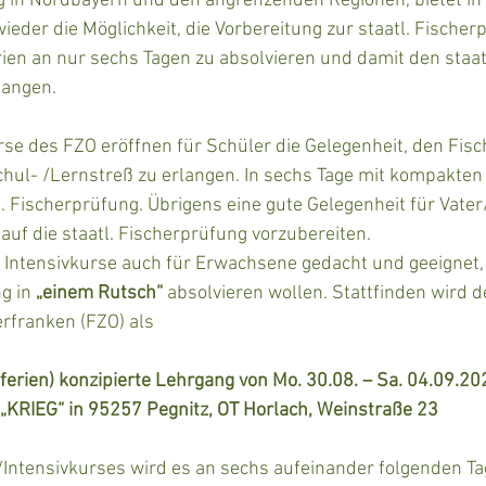
ng in Nordbayern und den angrenzenden Regionen, bietet in
der die Möglichkeit, die Vorbereitung zur staatl. Fischerp
ien an nur sechs Tagen zu absolvieren und damit den staatl
langen. 
se des FZO eröffnen für Schüler die Gelegenheit, den Fisc
chul- /Lernstreß zu erlangen. In sechs Tage mit kompakten
 Fischerprüfung. Übrigens eine gute Gelegenheit für Vate
uf die staatl. Fischerprüfung vorzubereiten. 
e Intensivkurse auch für Erwachsene gedacht und geeignet,
g in 
„einem Rutsch“ 
absolvieren wollen. Stattfinden wird d
rfranken (FZO) als 
erien) konzipierte Lehrgang von Mo. 30.08. – Sa. 04.09.20
„KRIEG“ in 95257 Pegnitz, OT Horlach, Weinstraße 23 
Intensivkurses wird es an sechs aufeinander folgenden Ta