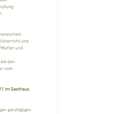
 den 
rüfung 
. 
hereischein 
 Unterricht und 
r/Mutter und 
 die den 
er vom 
21 im Gasthaus 
gen ganztägigen 