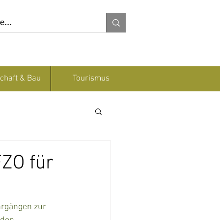
chaft & Bau
Tourismus
FZO für
rgängen zur 