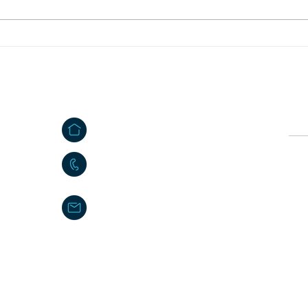
Mitteilung des
Feri
Abfallwirtschaftszentrums
Mähr
Steinmühle
Kontakt
Ö
e
Großkonreuth 24
Vor
e
95695 Mähring
09639 9140 - 10
Nac
poststelle@maehring.de
Impressum
|
Datenschutzerklärung
|
Kontakt