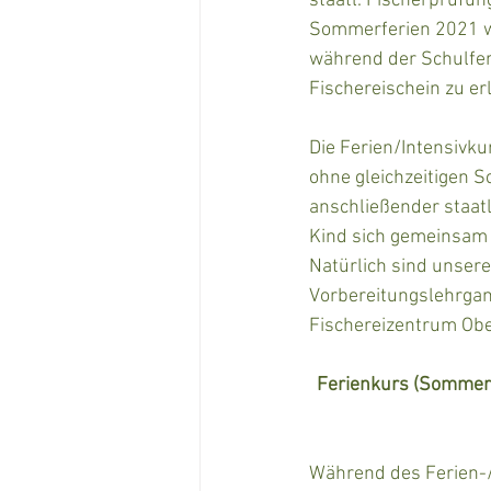
staatl. Fischerprüfu
Sommerferien 2021 wie
während der Schulfer
Fischereischein zu er
Die Ferien/Intensivkur
ohne gleichzeitigen S
anschließender staatl.
Kind sich gemeinsam a
Natürlich sind unser
Vorbereitungslehrgan
Fischereizentrum Obe
Ferienkurs (Sommerf
Während des Ferien-/