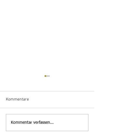
Kommentare
Mitteilung des
Ferienprogramm
Kommentar verfassen...
Abfallwirtschaftszentrums
Mähring