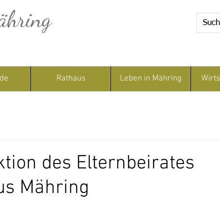
ähring
de
Rathaus
Leben in Mähring
Wirts
tion des Elternbeirates
us Mähring