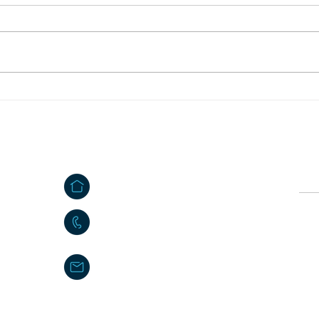
Mitteilung des
Feri
Abfallwirtschaftszentrums
Mähr
Steinmühle
Kontakt
Ö
e
Großkonreuth 24
Vor
e
95695 Mähring
09639 9140 - 10
Nac
poststelle@maehring.de