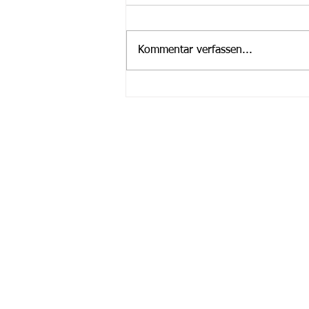
Kommentar verfassen...
Stellenausschreibung
Fragen?
Wenn Sie Fragen haben oder weiter
Infos möchten dann kontaktieren Si
uns einfach! Wir helfen Ihnen gerne
weiter.